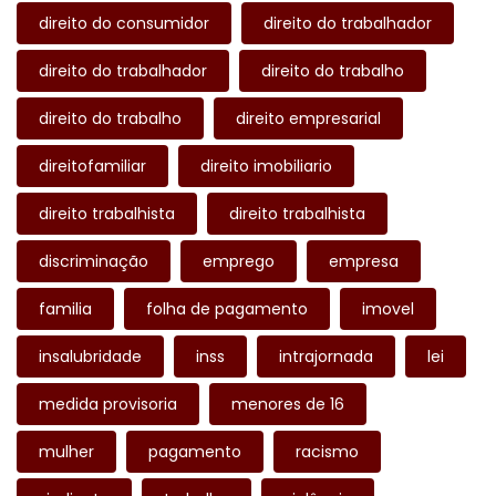
direito do consumidor
direito do trabalhador
direito do trabalhador
direito do trabalho
direito do trabalho
direito empresarial
direitofamiliar
direito imobiliario
direito trabalhista
direito trabalhista
discriminação
emprego
empresa
familia
folha de pagamento
imovel
insalubridade
inss
intrajornada
lei
medida provisoria
menores de 16
mulher
pagamento
racismo