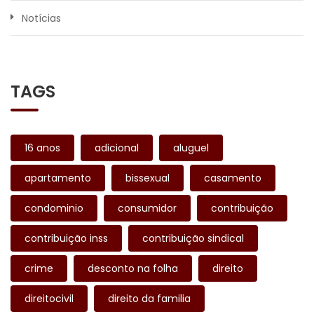
Notícias
TAGS
16 anos
adicional
aluguel
apartamento
bissexual
casamento
condominio
consumidor
contribuição
contribuição inss
contribuição sindical
crime
desconto na folha
direito
direitocivil
direito da familia