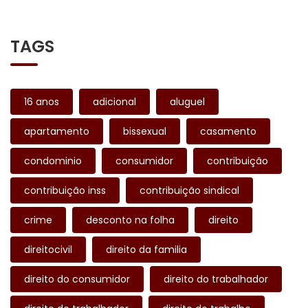
TAGS
16 anos
adicional
aluguel
apartamento
bissexual
casamento
condominio
consumidor
contribuição
contribuição inss
contribuição sindical
crime
desconto na folha
direito
direitocivil
direito da familia
direito do consumidor
direito do trabalhador