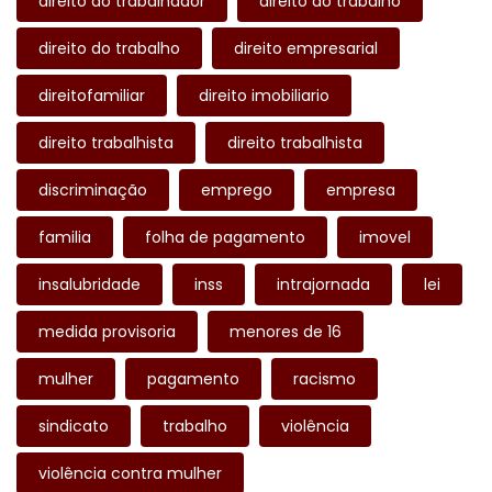
direito do trabalhador
direito do trabalho
direito do trabalho
direito empresarial
direitofamiliar
direito imobiliario
direito trabalhista
direito trabalhista
discriminação
emprego
empresa
familia
folha de pagamento
imovel
insalubridade
inss
intrajornada
lei
medida provisoria
menores de 16
mulher
pagamento
racismo
sindicato
trabalho
violência
violência contra mulher