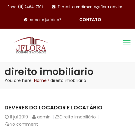
Fone: (11) 2464-7101
E-mail: atendimento@jflora.adv.br
CONTATO
suporte jurídico?
direito imobiliario
You are here:
Home
>
direito imobiliario
DEVERES DO LOCADOR E LOCATÁRIO
11
jul 2019
admin
Direito Imobiliário
No comment