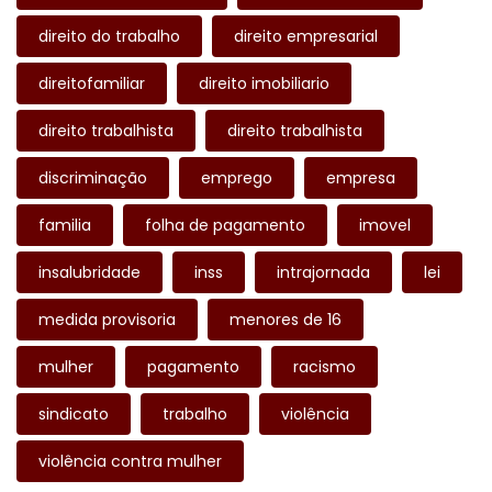
direito do trabalho
direito empresarial
direitofamiliar
direito imobiliario
direito trabalhista
direito trabalhista
discriminação
emprego
empresa
familia
folha de pagamento
imovel
insalubridade
inss
intrajornada
lei
medida provisoria
menores de 16
mulher
pagamento
racismo
sindicato
trabalho
violência
violência contra mulher