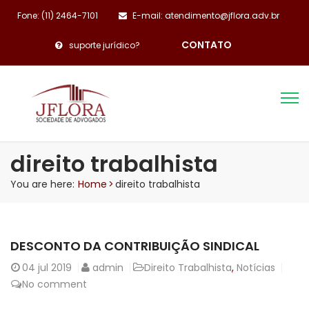
Fone: (11) 2464-7101
E-mail: atendimento@jflora.adv.br
CONTATO
suporte jurídico?
direito trabalhista
You are here:
Home
>
direito trabalhista
DESCONTO DA CONTRIBUIÇÃO SINDICAL
04
jul 2019
admin
Direito Trabalhista
,
Notícias
No comment