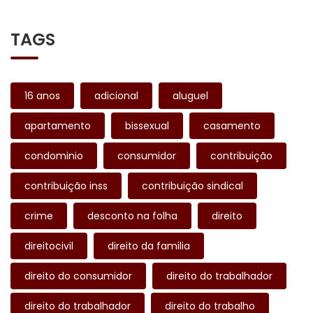
TAGS
16 anos
adicional
aluguel
apartamento
bissexual
casamento
condominio
consumidor
contribuição
contribuição inss
contribuição sindical
crime
desconto na folha
direito
direitocivil
direito da familia
direito do consumidor
direito do trabalhador
direito do trabalhador
direito do trabalho