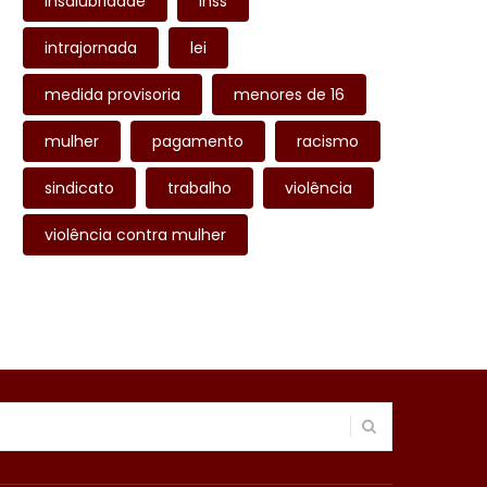
insalubridade
inss
intrajornada
lei
medida provisoria
menores de 16
mulher
pagamento
racismo
sindicato
trabalho
violência
violência contra mulher