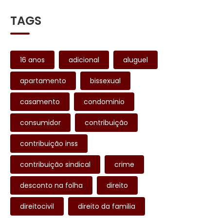
TAGS
16 anos
adicional
aluguel
apartamento
bissexual
casamento
condominio
consumidor
contribuição
contribuição inss
contribuição sindical
crime
desconto na folha
direito
direitocivil
direito da familia