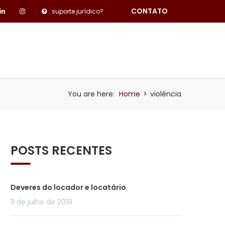
CONTATO
suporte jurídico?
PESQUISA DE SATISFAÇÃO
BLOG
You are here:
Home
>
violência
POSTS RECENTES
Deveres do locador e locatário
11 de julho de 2019