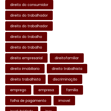
direito do consumidor
direito do trabalhador
direito do trabalhador
direito do trabalho
direito do trabalho
direito empresarial
direitofamiliar
direito imobiliario
direito trabalhista
direito trabalhista
discriminação
emprego
empresa
familia
folha de pagamento
imovel