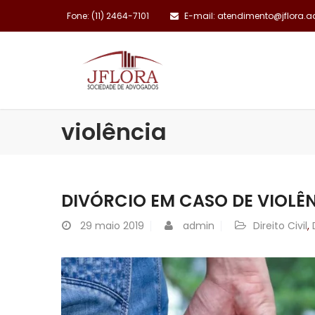
Fone: (11) 2464-7101
E-mail: atendimento@jflora.a
INSTITUCIONAL
violência
DIVÓRCIO EM CASO DE VIOLÊ
29
maio 2019
admin
Direito Civil
,