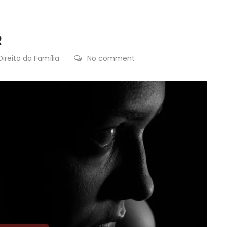
R
Direito da Família
No comment