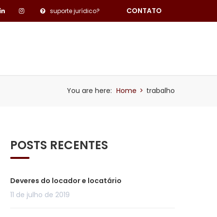
CONTATO
suporte jurídico?
PESQUISA DE SATISFAÇÃO
BLOG
You are here:
Home
>
trabalho
POSTS RECENTES
Deveres do locador e locatário
11 de julho de 2019