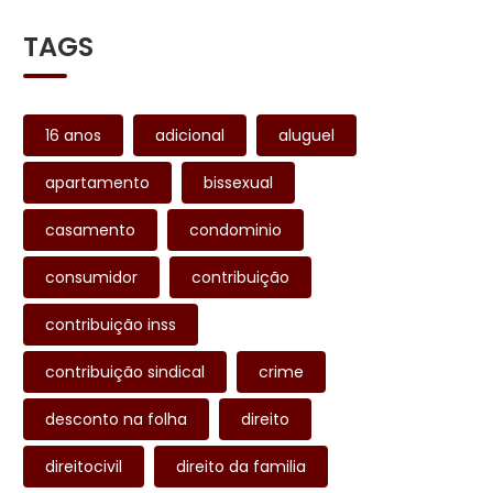
TAGS
16 anos
adicional
aluguel
apartamento
bissexual
casamento
condominio
consumidor
contribuição
contribuição inss
contribuição sindical
crime
desconto na folha
direito
direitocivil
direito da familia