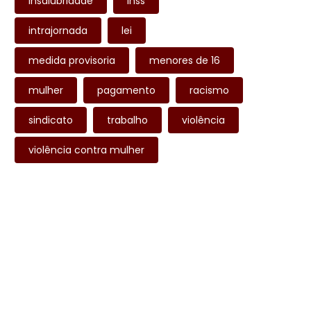
insalubridade
inss
intrajornada
lei
medida provisoria
menores de 16
mulher
pagamento
racismo
sindicato
trabalho
violência
violência contra mulher