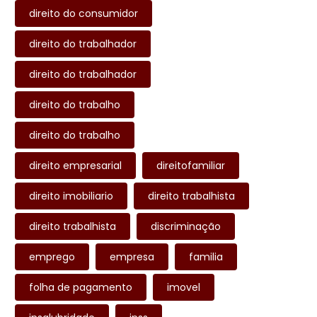
direito do consumidor
direito do trabalhador
direito do trabalhador
direito do trabalho
direito do trabalho
direito empresarial
direitofamiliar
direito imobiliario
direito trabalhista
direito trabalhista
discriminação
emprego
empresa
familia
folha de pagamento
imovel