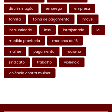
discriminação
emprego
empresa
familia
folha de pagamento
imovel
insalubridade
inss
intrajornada
lei
medida provisoria
menores de 16
mulher
pagamento
racismo
sindicato
trabalho
violência
violência contra mulher