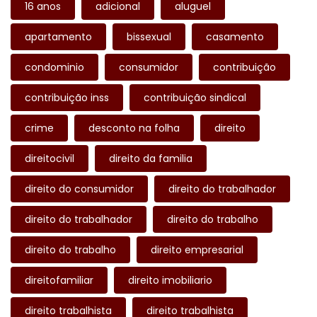
16 anos
adicional
aluguel
apartamento
bissexual
casamento
condominio
consumidor
contribuição
contribuição inss
contribuição sindical
crime
desconto na folha
direito
direitocivil
direito da familia
direito do consumidor
direito do trabalhador
direito do trabalhador
direito do trabalho
direito do trabalho
direito empresarial
direitofamiliar
direito imobiliario
direito trabalhista
direito trabalhista