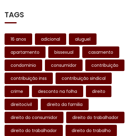
TAGS
16 anos
adicional
aluguel
apartamento
bissexual
casamento
condominio
consumidor
contribuição
contribuição inss
contribuição sindical
crime
desconto na folha
direito
direitocivil
direito da familia
direito do consumidor
direito do trabalhador
direito do trabalhador
direito do trabalho