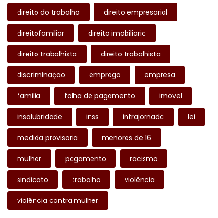
direito do trabalho
direito empresarial
direitofamiliar
direito imobiliario
direito trabalhista
direito trabalhista
discriminação
emprego
empresa
familia
folha de pagamento
imovel
insalubridade
inss
intrajornada
lei
medida provisoria
menores de 16
mulher
pagamento
racismo
sindicato
trabalho
violência
violência contra mulher