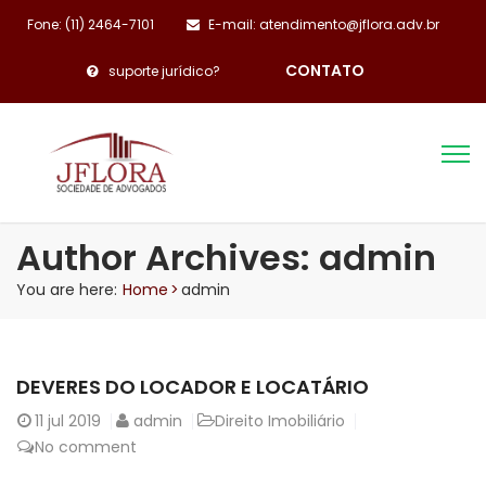
Fone: (11) 2464-7101
E-mail: atendimento@jflora.adv.br
CONTATO
suporte jurídico?
Author Archives: admin
You are here:
Home
>
admin
DEVERES DO LOCADOR E LOCATÁRIO
11
jul 2019
admin
Direito Imobiliário
No comment