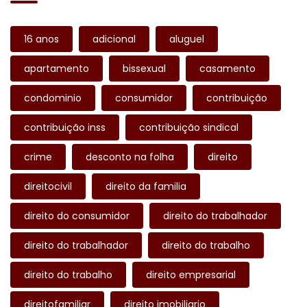
16 anos
adicional
aluguel
apartamento
bissexual
casamento
condominio
consumidor
contribuição
contribuição inss
contribuição sindical
crime
desconto na folha
direito
direitocivil
direito da familia
direito do consumidor
direito do trabalhador
direito do trabalhador
direito do trabalho
direito do trabalho
direito empresarial
direitofamiliar
direito imobiliario