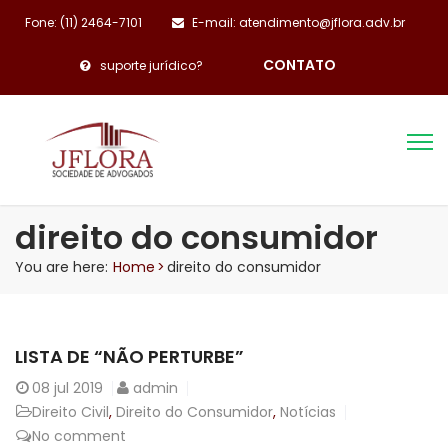
Fone: (11) 2464-7101
E-mail: atendimento@jflora.adv.br
CONTATO
suporte jurídico?
direito do consumidor
You are here:
Home
>
direito do consumidor
LISTA DE “NÃO PERTURBE”
08
jul 2019
admin
Direito Civil
,
Direito do Consumidor
,
Notícias
No comment