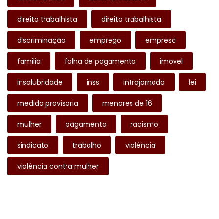
direito trabalhista
direito trabalhista
discriminação
emprego
empresa
familia
folha de pagamento
imovel
insalubridade
inss
intrajornada
lei
medida provisoria
menores de 16
mulher
pagamento
racismo
sindicato
trabalho
violência
violência contra mulher