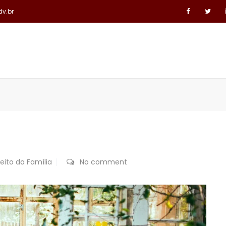
dv.br
ÁREAS DE ATUAÇÃO
LINKS JURÍDICOS
CONTATO
reito da Família
No comment