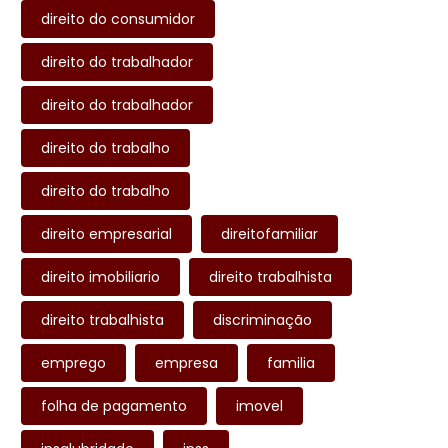
direito do consumidor
direito do trabalhador
direito do trabalhador
direito do trabalho
direito do trabalho
direito empresarial
direitofamiliar
direito imobiliario
direito trabalhista
direito trabalhista
discriminação
emprego
empresa
familia
folha de pagamento
imovel