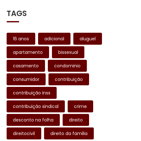
TAGS
16 anos
adicional
aluguel
apartamento
bissexual
casamento
condominio
consumidor
contribuição
contribuição inss
contribuição sindical
crime
desconto na folha
direito
direitocivil
direito da familia