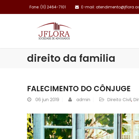
Fone: (11) 2464-7101
E-mail: atendimento@jflora.a
INSTITUCIONAL
direito da familia
FALECIMENTO DO CÔNJUGE
06
jun 2019
admin
Direito Civil
,
Di