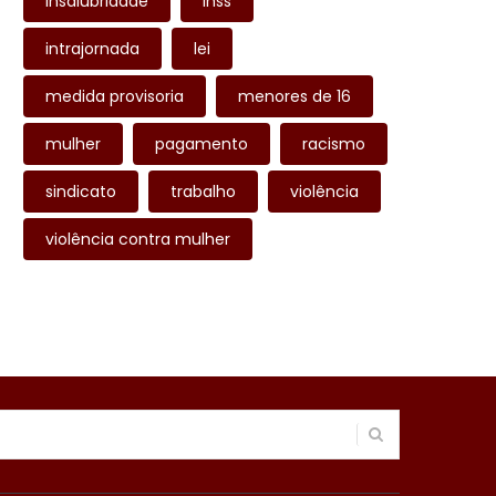
insalubridade
inss
intrajornada
lei
medida provisoria
menores de 16
mulher
pagamento
racismo
sindicato
trabalho
violência
violência contra mulher