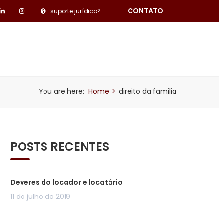
CONTATO
suporte jurídico?
PESQUISA DE SATISFAÇÃO
BLOG
You are here:
Home
>
direito da familia
POSTS RECENTES
Deveres do locador e locatário
11 de julho de 2019