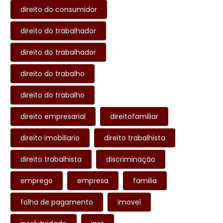
direito do consumidor
direito do trabalhador
direito do trabalhador
direito do trabalho
direito do trabalho
direito empresarial
direitofamiliar
direito imobiliario
direito trabalhista
direito trabalhista
discriminação
emprego
empresa
familia
folha de pagamento
imovel