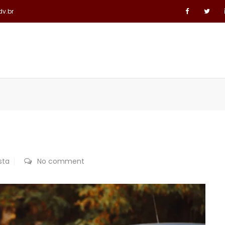
dv.br
ÁREAS DE ATUAÇÃO
LINKS JURÍDICOS
CONTATO
sta
No comment