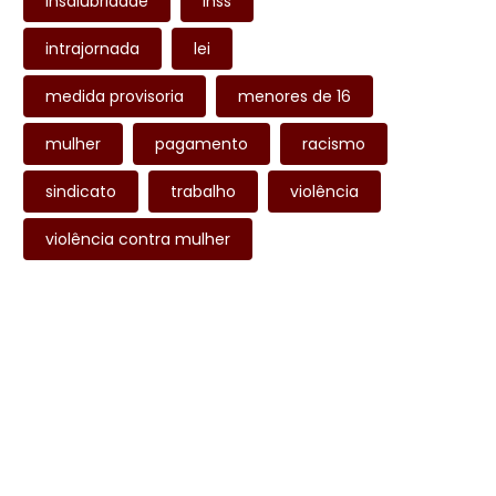
insalubridade
inss
intrajornada
lei
medida provisoria
menores de 16
mulher
pagamento
racismo
sindicato
trabalho
violência
violência contra mulher