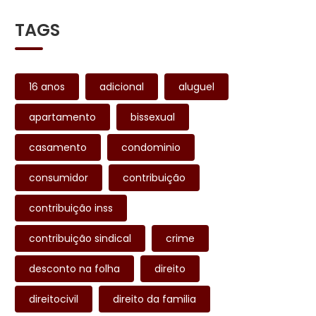
TAGS
16 anos
adicional
aluguel
apartamento
bissexual
casamento
condominio
consumidor
contribuição
contribuição inss
contribuição sindical
crime
desconto na folha
direito
direitocivil
direito da familia