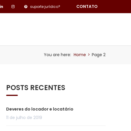
CONTATO
suporte jurídico?
PESQUISA DE SATISFAÇÃO
BLOG
You are here:
Home
>
Page 2
POSTS RECENTES
Deveres do locador e locatário
11 de julho de 2019