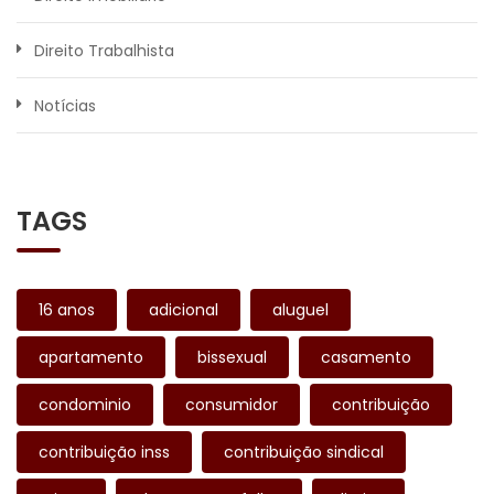
Direito Trabalhista
Notícias
TAGS
16 anos
adicional
aluguel
apartamento
bissexual
casamento
condominio
consumidor
contribuição
contribuição inss
contribuição sindical