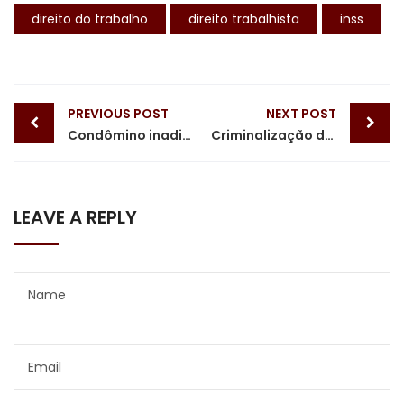
direito do trabalho
direito trabalhista
inss
Post
PREVIOUS POST
NEXT POST
navigation
Condômino inadimplente
Criminalização da LGBTfobia
LEAVE A REPLY