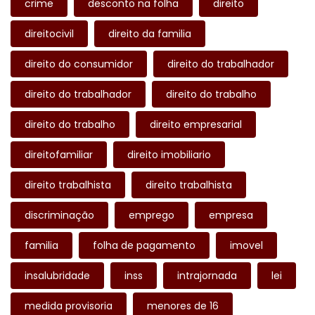
crime
desconto na folha
direito
direitocivil
direito da familia
direito do consumidor
direito do trabalhador
direito do trabalhador
direito do trabalho
direito do trabalho
direito empresarial
direitofamiliar
direito imobiliario
direito trabalhista
direito trabalhista
discriminação
emprego
empresa
familia
folha de pagamento
imovel
insalubridade
inss
intrajornada
lei
medida provisoria
menores de 16