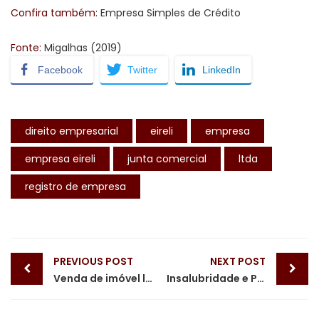
Confira também:
Empresa Simples de Crédito
Fonte:
Migalhas (2019)
Facebook
Twitter
LinkedIn
direito empresarial
eireli
empresa
empresa eireli
junta comercial
ltda
registro de empresa
Post
PREVIOUS POST
NEXT POST
navigation
Venda de imóvel locado
Insalubridade e Periculosidade