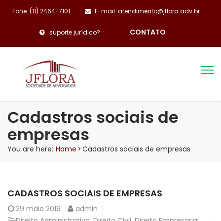
Fone: (11) 2464-7101
E-mail: atendimento@jflora.adv.br
CONTATO
suporte jurídico?
Cadastros sociais de
empresas
You are here:
Home
>
Cadastros sociais de empresas
CADASTROS SOCIAIS DE EMPRESAS
29
maio 2019
admin
Direito Administrativo
,
Direito Civil
,
Direito Empresarial
,