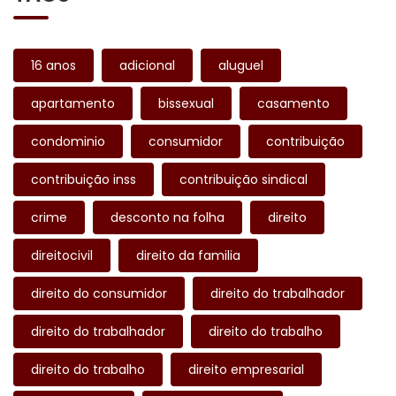
16 anos
adicional
aluguel
apartamento
bissexual
casamento
condominio
consumidor
contribuição
contribuição inss
contribuição sindical
crime
desconto na folha
direito
direitocivil
direito da familia
direito do consumidor
direito do trabalhador
direito do trabalhador
direito do trabalho
direito do trabalho
direito empresarial