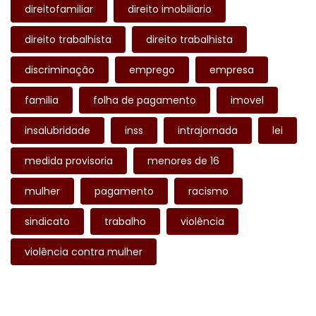
direitofamiliar
direito imobiliario
direito trabalhista
direito trabalhista
discriminação
emprego
empresa
familia
folha de pagamento
imovel
insalubridade
inss
intrajornada
lei
medida provisoria
menores de 16
mulher
pagamento
racismo
sindicato
trabalho
violência
violência contra mulher