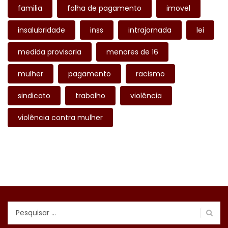
familia
folha de pagamento
imovel
insalubridade
inss
intrajornada
lei
medida provisoria
menores de 16
mulher
pagamento
racismo
sindicato
trabalho
violência
violência contra mulher
Pesquisar
por: