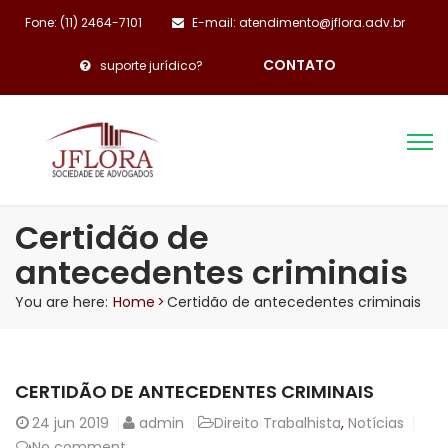
Fone: (11) 2464-7101
E-mail: atendimento@jflora.adv.br
CONTATO
suporte jurídico?
Certidão de
antecedentes criminais
You are here:
Home
>
Certidão de antecedentes criminais
CERTIDÃO DE ANTECEDENTES CRIMINAIS
24
jun 2019
admin
Direito Trabalhista
,
Notícias
No comment