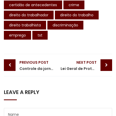
certidão de antecedentes
crime
direito do trabalhador
direito do trabalho
direito trabalhista
discriminação
emprego
tst
Post
PREVIOUS POST
NEXT POST
navigation
Controle da jornada de trabalho externo
Lei Geral de Proteção de Dados
LEAVE A REPLY