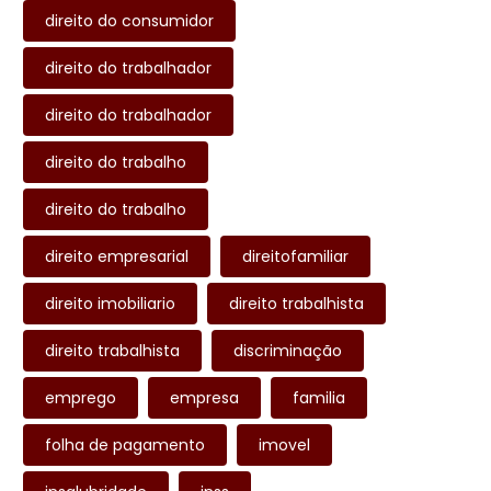
direito do consumidor
direito do trabalhador
direito do trabalhador
direito do trabalho
direito do trabalho
direito empresarial
direitofamiliar
direito imobiliario
direito trabalhista
direito trabalhista
discriminação
emprego
empresa
familia
folha de pagamento
imovel