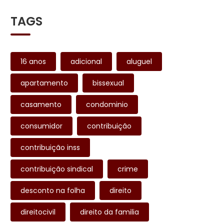
TAGS
16 anos
adicional
aluguel
apartamento
bissexual
casamento
condominio
consumidor
contribuição
contribuição inss
contribuição sindical
crime
desconto na folha
direito
direitocivil
direito da familia