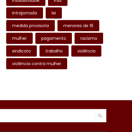
insalubridade
inss
intrajornada
lei
medida provisoria
menores de 16
mulher
pagamento
racismo
sindicato
trabalho
violência
violência contra mulher