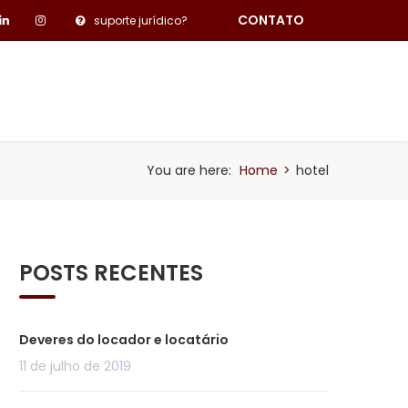
CONTATO
suporte jurídico?
PESQUISA DE SATISFAÇÃO
BLOG
You are here:
Home
>
hotel
POSTS RECENTES
Deveres do locador e locatário
11 de julho de 2019