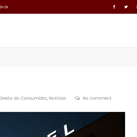
dv.br
ÁREAS DE ATUAÇÃO
LINKS JURÍDICOS
CONTATO
Direito do Consumidor
,
Notícias
No comment