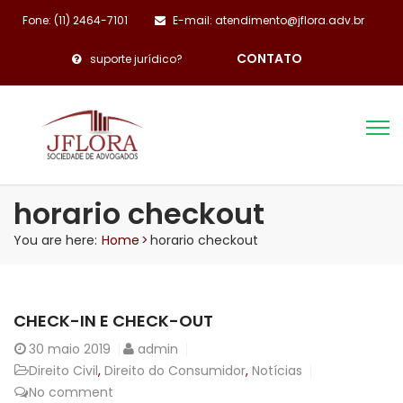
Fone: (11) 2464-7101
E-mail: atendimento@jflora.adv.br
CONTATO
suporte jurídico?
horario checkout
You are here:
Home
>
horario checkout
CHECK-IN E CHECK-OUT
30
maio 2019
admin
Direito Civil
,
Direito do Consumidor
,
Notícias
No comment