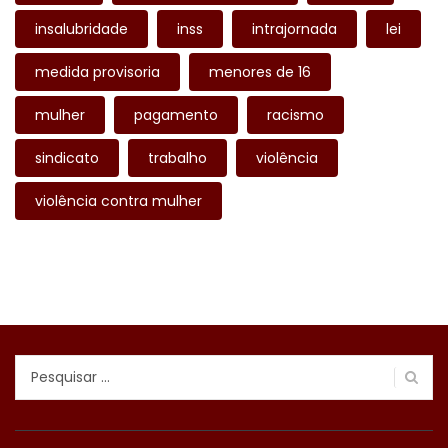
insalubridade
inss
intrajornada
lei
medida provisoria
menores de 16
mulher
pagamento
racismo
sindicato
trabalho
violência
violência contra mulher
Pesquisar
por: