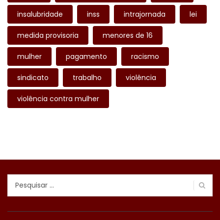
insalubridade
inss
intrajornada
lei
medida provisoria
menores de 16
mulher
pagamento
racismo
sindicato
trabalho
violência
violência contra mulher
Pesquisar
por: