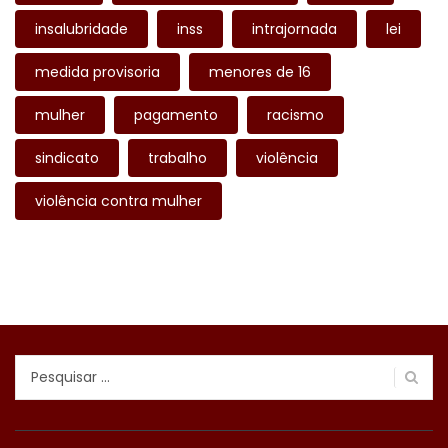
insalubridade
inss
intrajornada
lei
medida provisoria
menores de 16
mulher
pagamento
racismo
sindicato
trabalho
violência
violência contra mulher
Pesquisar
por: