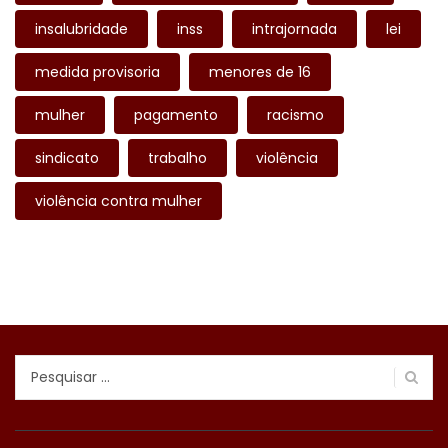
insalubridade
inss
intrajornada
lei
medida provisoria
menores de 16
mulher
pagamento
racismo
sindicato
trabalho
violência
violência contra mulher
Pesquisar
por: