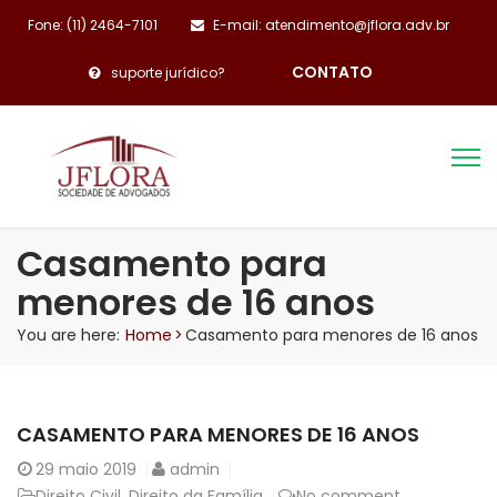
Fone: (11) 2464-7101
E-mail: atendimento@jflora.adv.br
CONTATO
suporte jurídico?
Casamento para
menores de 16 anos
You are here:
Home
>
Casamento para menores de 16 anos
CASAMENTO PARA MENORES DE 16 ANOS
29
maio 2019
admin
Direito Civil
,
Direito da Família
No comment