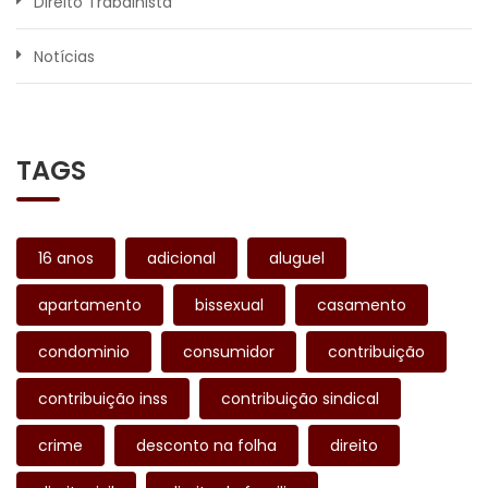
Direito Trabalhista
Notícias
TAGS
16 anos
adicional
aluguel
apartamento
bissexual
casamento
condominio
consumidor
contribuição
contribuição inss
contribuição sindical
crime
desconto na folha
direito