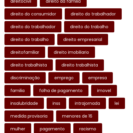
direitocivil
direito da familia
direito do consumidor
direito do trabalhador
direito do trabalhador
direito do trabalho
direito do trabalho
direito empresarial
direitofamiliar
direito imobiliario
direito trabalhista
direito trabalhista
discriminação
emprego
empresa
familia
folha de pagamento
imovel
insalubridade
inss
intrajornada
lei
medida provisoria
menores de 16
mulher
pagamento
racismo