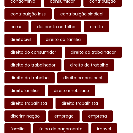
condominio
consumidor
contribuição
contribuição inss
contribuição sindical
crime
desconto na folha
direito
direitocivil
direito da familia
direito do consumidor
direito do trabalhador
direito do trabalhador
direito do trabalho
direito do trabalho
direito empresarial
direitofamiliar
direito imobiliario
direito trabalhista
direito trabalhista
discriminação
emprego
empresa
familia
folha de pagamento
imovel