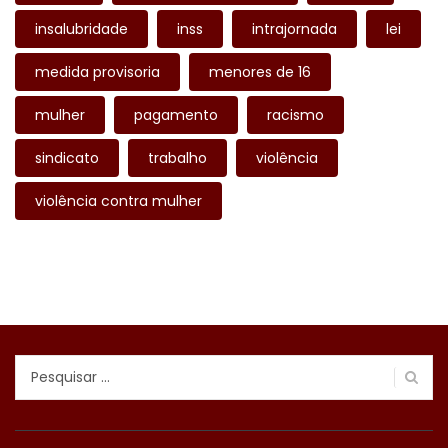
insalubridade
inss
intrajornada
lei
medida provisoria
menores de 16
mulher
pagamento
racismo
sindicato
trabalho
violência
violência contra mulher
Pesquisar
por: