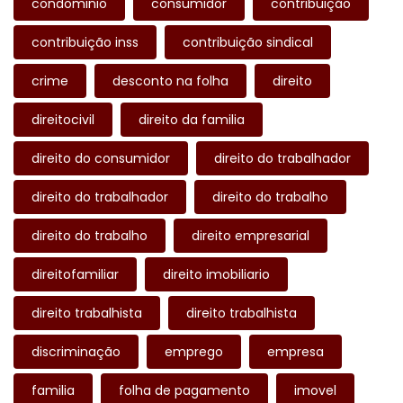
condominio
consumidor
contribuição
contribuição inss
contribuição sindical
crime
desconto na folha
direito
direitocivil
direito da familia
direito do consumidor
direito do trabalhador
direito do trabalhador
direito do trabalho
direito do trabalho
direito empresarial
direitofamiliar
direito imobiliario
direito trabalhista
direito trabalhista
discriminação
emprego
empresa
familia
folha de pagamento
imovel