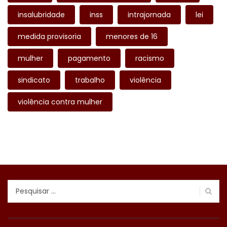
insalubridade
inss
intrajornada
lei
medida provisoria
menores de 16
mulher
pagamento
racismo
sindicato
trabalho
violência
violência contra mulher
Pesquisar
por: